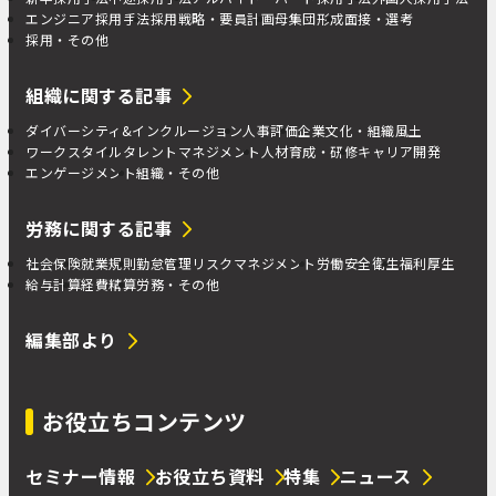
エンジニア採用手法
採用戦略・要員計画
母集団形成
面接・選考
採用・その他
組織に関する記事
ダイバーシティ&インクルージョン
人事評価
企業文化・組織風土
ワークスタイル
タレントマネジメント
人材育成・研修
キャリア開発
エンゲージメント
組織・その他
労務に関する記事
社会保険
就業規則
勤怠管理
リスクマネジメント
労働安全衛生
福利厚生
給与計算
経費精算
労務・その他
編集部より
お役立ちコンテンツ
セミナー情報
お役立ち資料
特集
ニュース