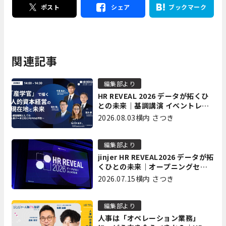
ポスト
シェア
ブックマーク
関連記事
編集部より
HR REVEAL 2026 データが拓くひ
との未来｜基調講演 イベントレポ
ート後編
2026.08.03
横内 さつき
編集部より
jinjer HR REVEAL2026 データが拓
くひとの未来｜オープニングセッ
ション イベントレポート前編
2026.07.15
横内 さつき
編集部より
人事は「オペレーション業務」