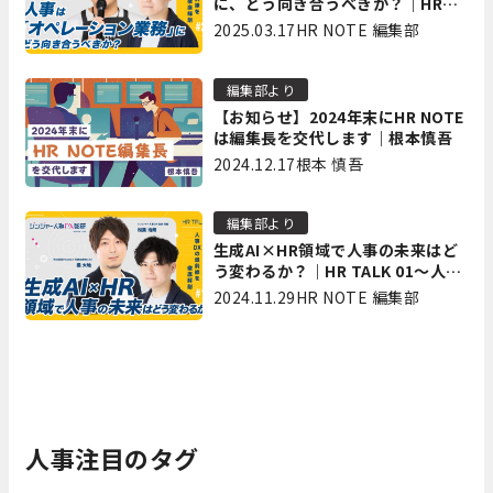
に、どう向き合うべきか？｜HR
TALK 02～人事DXの最前線を徹底
2025.03.17
HR NOTE 編集部
解剖～
編集部より
【お知らせ】2024年末にHR NOTE
は編集長を交代します｜根本慎吾
2024.12.17
根本 慎吾
編集部より
生成AI×HR領域で人事の未来はど
う変わるか？｜HR TALK 01～人事
DXの最前線を徹底解剖～
2024.11.29
HR NOTE 編集部
人事注目のタグ