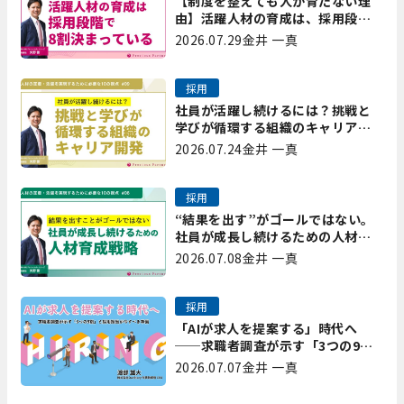
【制度を整えても人が育たない理
由】活躍人材の育成は、採用段階
で8割決まっている｜プレシャスパ
2026.07.29
金井 一真
ートナーズ矢野
採用
社員が活躍し続けるには？挑戦と
学びが循環する組織のキャリア開
発｜プレシャスパートナーズ矢野
2026.07.24
金井 一真
採用
“結果を出す”がゴールではない。
社員が成長し続けるための人材育
成戦略｜プレシャスパートナーズ
2026.07.08
金井 一真
矢野
採用
「AIが求人を提案する」時代へ
──求職者調査が示す「3つの9
割」と、採用担当が今すべき準備
2026.07.07
金井 一真