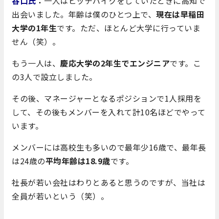
谷口氏
：
一人はヒッチハイクをしていたときに高知で
出会いました。年齢は僕のひとつ上で、
現在は早稲田
大学の1年生
です。ただ、ほとんど大学に行っていま
せん（笑）。
もう一人は、
慶応大学の2年生でエンジニア
です。こ
の3人で設立しました。
その後、マネージャーとなるポジションで1人採用を
して、その後もメンバーを入れて計10名ほどでやって
います。
メンバーには高校生も多いので最年少16歳で、最年長
は24歳の
平均年齢は18.9歳
です。
社長が若い会社はわりとあると思うのですが、当社は
全員が若いという（笑）。