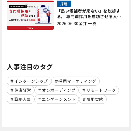
採用
「良い候補者が来ない」を脱却す
る。 専門職採用を成功させる人事
が実践している4つのこと
2026.06.30
金井 一真
人事注目のタグ
インターンシップ
採用マーケティング
健康経営
オンボーディング
リモートワーク
戦略人事
エンゲージメント
雇用契約