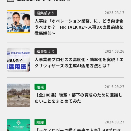
2025.03.17
編集部より
人事は「オペレーション業務」に、どう向き合
うべきか？｜HR TALK 02～人事DXの最前線を
徹底解剖～
2024.09.26
編集部より
人事業務プロセスの高度化・効率化を実現！エ
クサウィザーズの生成AI活用方法とは？
2016.09.27
組織
【全100選】後輩・部下の育成のために意識し
たいことをまとめてみた
2024.08.27
組織
【テクノロジーで描く未来の人事】HRプロセ