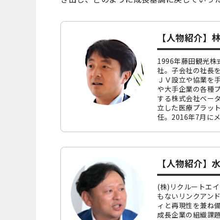
【人物紹介】林
1996年藤田観光
社。子会社の社長を
ＪＶ設立や協業を手
や大手企業の各種プ
する株式会社ベータ
立した医療プラット
任。2016年7月
【人物紹介】水
(株)リクルートエ
もないリンクアン
ィと再現性を兼ね備
成長企業の組織課