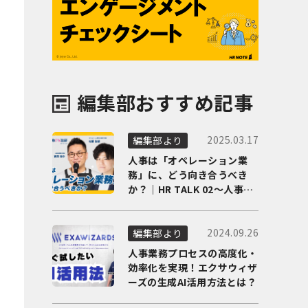
編集部おすすめ記事
2025.03.17
編集部より
人事は「オペレーション業
務」に、どう向き合うべき
か？｜HR TALK 02～人事DX
の最前線を徹底解剖～
2024.09.26
編集部より
人事業務プロセスの高度化・
効率化を実現！エクサウィザ
ーズの生成AI活用方法とは？