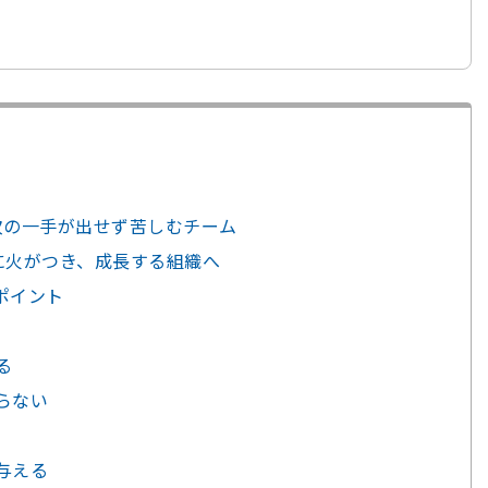
 次の一手が出せず苦しむチーム
プに火がつき、成長する組織へ
ポイント
る
らない
与える