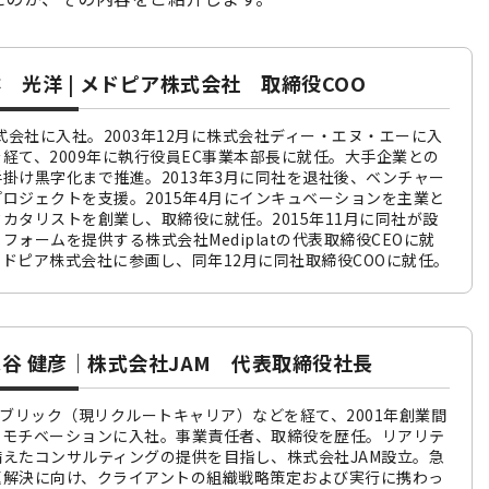
 光洋 | メドピア株式会社 取締役COO
株式会社に入社。2003年12月に株式会社ディー・エヌ・エーに入
経て、2009年に執行役員EC事業本部長に就任。大手企業との
掛け黒字化まで推進。2013年3月に同社を退社後、ベンチャー
ロジェクトを支援。2015年4月にインキュベーションを主業と
カタリストを創業し、取締役に就任。2015年11月に同社が設
フォームを提供する株式会社Mediplatの代表取締役CEOに就
にメドピア株式会社に参画し、同年12月に同社取締役COOに就任。
谷 健彦｜株式会社JAM 代表取締役社長
イブリック（現リクルートキャリア）などを経て、2001年創業間
ドモチベーションに入社。事業責任者、取締役を歴任。リアリテ
えたコンサルティングの提供を目指し、株式会社JAM設立。急
題解決に向け、クライアントの組織戦略策定および実行に携わっ