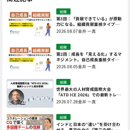
組織
第3回：「貢献できている」が原動
力になる。組織貢献重視タイプの
離職を防ぐ技術
2026.08.07
金井 一真
組織
第2回：成長を「見える化」するマ
ネジメント。自己成長重視タイプ
の離職を防ぐ技術
2026.08.05
金井 一真
組織
世界最大の人材育成国際大会
「ATD ICE 2026」での最新トレン
ドと成功事例｜「重要で実用的
2026.07.28
金井 一真
な、日本にも合う」ホットトピッ
クと人材育成ノウハウ
組織
インドと日本の“違い”を掛け合わ
せる。異文化から「第三の解」を