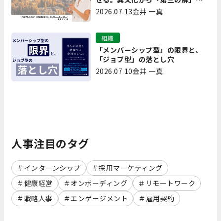
生み出す実践【現場を変えるCQ白
2026.07.13
金井 一真
書 第7回】
組織
「メンバーシップ型」の限界と、
「ジョブ型」の落とし穴
2026.07.10
金井 一真
人事注目のタグ
インターンシップ
採用マーケティング
健康経営
オンボーディング
リモートワーク
戦略人事
エンゲージメント
雇用契約