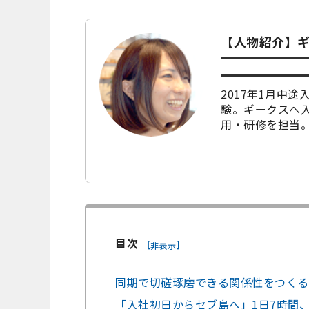
【人物紹介】ギ
2017年1月中
験。ギークスへ入
用・研修を担当
目次
[
]
非表示
同期で切磋琢磨できる関係性をつくる
「入社初日からセブ島へ」1日7時間