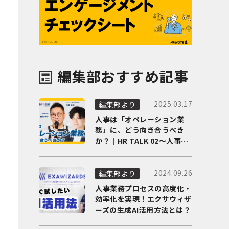
編集部おすすめ記事
2025.03.17
編集部より
人事は「オペレーション業
務」に、どう向き合うべき
か？｜HR TALK 02～人事DX
の最前線を徹底解剖～
2024.09.26
編集部より
人事業務プロセスの高度化・
効率化を実現！エクサウィザ
ーズの生成AI活用方法とは？