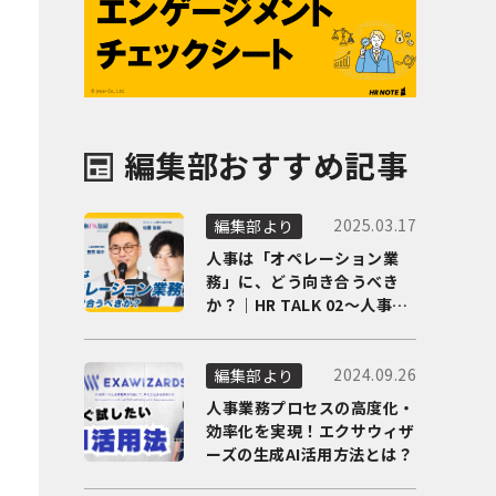
編集部おすすめ記事
2025.03.17
編集部より
人事は「オペレーション業
務」に、どう向き合うべき
か？｜HR TALK 02～人事DX
の最前線を徹底解剖～
2024.09.26
編集部より
人事業務プロセスの高度化・
効率化を実現！エクサウィザ
ーズの生成AI活用方法とは？