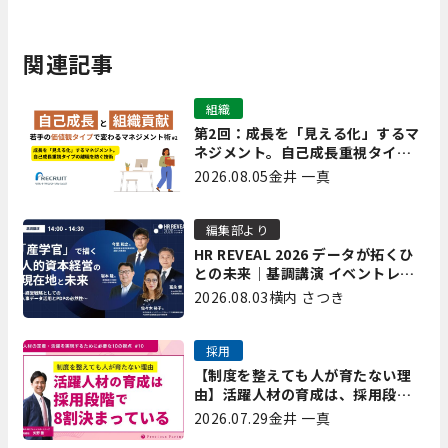
関連記事
組織
第2回：成長を「見える化」するマ
ネジメント。自己成長重視タイプ
の離職を防ぐ技術
2026.08.05
金井 一真
編集部より
HR REVEAL 2026 データが拓くひ
との未来｜基調講演 イベントレポ
ート後編
2026.08.03
横内 さつき
採用
【制度を整えても人が育たない理
由】活躍人材の育成は、採用段階
で8割決まっている｜プレシャスパ
2026.07.29
金井 一真
ートナーズ矢野