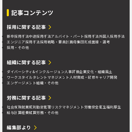
記事コンテンツ
採用に関する記事
新卒採用手法
中途採用手法
アルバイト・パート採用手法
外国人採用手法
エンジニア採用手法
採用戦略・要員計画
母集団形成
面接・選考
採用・その他
組織に関する記事
ダイバーシティ&インクルージョン
人事評価
企業文化・組織風土
ワークスタイル
タレントマネジメント
人材育成・研修
キャリア開発
エンゲージメント
組織・その他
労務に関する記事
社会保険
就業規則
勤怠管理
リスクマネジメント
労働安全衛生
福利厚生
給与計算
経費精算
労務・その他
編集部より