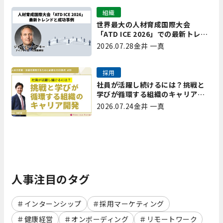
組織
世界最大の人材育成国際大会
「ATD ICE 2026」での最新トレン
ドと成功事例｜「重要で実用的
2026.07.28
金井 一真
な、日本にも合う」ホットトピッ
クと人材育成ノウハウ
採用
社員が活躍し続けるには？挑戦と
学びが循環する組織のキャリア開
発｜プレシャスパートナーズ矢野
2026.07.24
金井 一真
人事注目のタグ
インターンシップ
採用マーケティング
健康経営
オンボーディング
リモートワーク