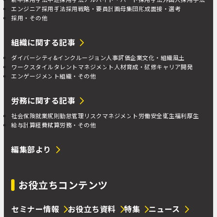
エンジニア採用手法
採用戦略・要員計画
母集団形成
面接・選考
採用・その他
組織に関する記事
ダイバーシティ&インクルージョン
人事評価
企業文化・組織風土
ワークスタイル
タレントマネジメント
人材育成・研修
キャリア開発
エンゲージメント
組織・その他
労務に関する記事
社会保険
就業規則
勤怠管理
リスクマネジメント
労働安全衛生
福利厚生
給与計算
経費精算
労務・その他
編集部より
お役立ちコンテンツ
セミナー情報
お役立ち資料
特集
ニュース