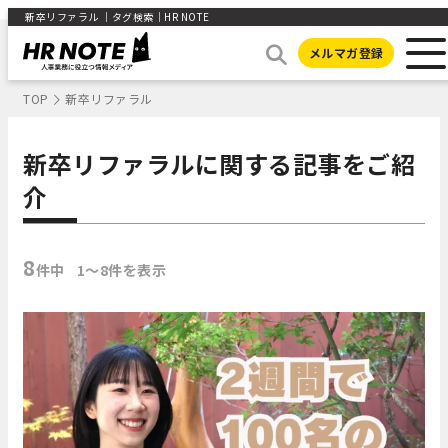
新卒リファラル ｜タグ検索｜HR NOTE
メルマガ登録
TOP
新卒リファラル
新卒リファラルに関する記事をご紹
介
8
件中
1〜8件を表示