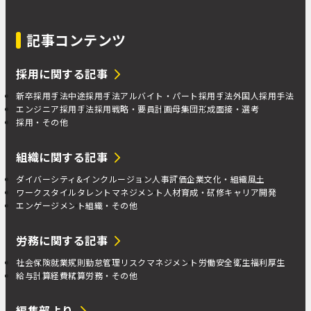
記事コンテンツ
採用に関する記事
新卒採用手法
中途採用手法
アルバイト・パート採用手法
外国人採用手法
エンジニア採用手法
採用戦略・要員計画
母集団形成
面接・選考
採用・その他
組織に関する記事
ダイバーシティ&インクルージョン
人事評価
企業文化・組織風土
ワークスタイル
タレントマネジメント
人材育成・研修
キャリア開発
エンゲージメント
組織・その他
労務に関する記事
社会保険
就業規則
勤怠管理
リスクマネジメント
労働安全衛生
福利厚生
給与計算
経費精算
労務・その他
編集部より