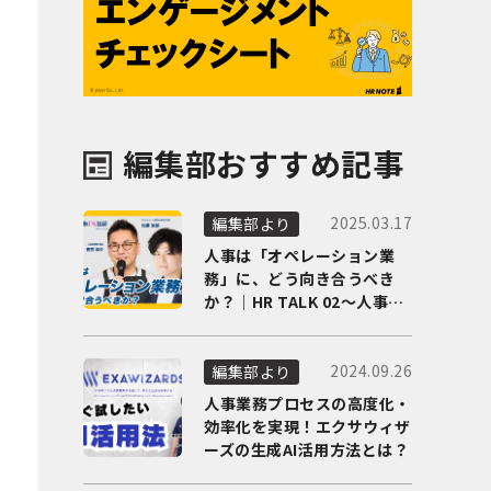
編集部おすすめ記事
2025.03.17
編集部より
人事は「オペレーション業
務」に、どう向き合うべき
か？｜HR TALK 02～人事DX
の最前線を徹底解剖～
2024.09.26
編集部より
人事業務プロセスの高度化・
効率化を実現！エクサウィザ
ーズの生成AI活用方法とは？