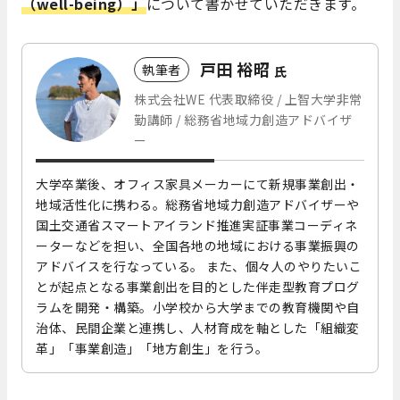
（well-being）」
について書かせていただきます。
戸田 裕昭
執筆者
氏
株式会社WE 代表取締役 / 上智大学非常
勤講師 / 総務省地域力創造アドバイザ
ー
大学卒業後、オフィス家具メーカーにて新規事業創出・
地域活性化に携わる。総務省地域力創造アドバイザーや
国土交通省スマートアイランド推進実証事業コーディネ
ーターなどを担い、全国各地の地域における事業振興の
アドバイスを行なっている。 また、個々人のやりたいこ
とが起点となる事業創出を目的とした伴走型教育プログ
ラムを開発・構築。小学校から大学までの教育機関や自
治体、民間企業と連携し、人材育成を軸とした「組織変
革」「事業創造」「地方創生」を行う。