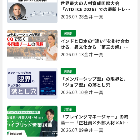
世界最大の人材育成国際大会
「ATD ICE 2026」での最新トレン
ドと成功事例｜「重要で実用的
2026.07.28
金井 一真
な、日本にも合う」ホットトピッ
クと人材育成ノウハウ
組織
インドと日本の“違い”を掛け合わ
せる。異文化から「第三の解」を
生み出す実践【現場を変えるCQ白
2026.07.13
金井 一真
書 第7回】
組織
「メンバーシップ型」の限界と、
「ジョブ型」の落とし穴
2026.07.10
金井 一真
組織
「プレイングマネージャー」の終
焉──「正社員×外部人材×AI」
で創るハイブリッド営業組織
2026.07.09
金井 一真