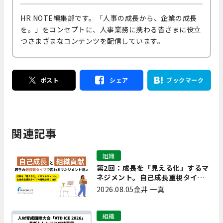
HR NOTE編集部です。「人事の成長から、企業の成長
を。」をコンセプトに、人事業務に携わる皆さまに役立
つさまざまなコンテンツを配信しています。
ポスト
シェア
ブックマーク
関連記事
組織
第2回：成長を「見える化」するマ
ネジメント。自己成長重視タイプ
の離職を防ぐ技術
2026.08.05
金井 一真
組織