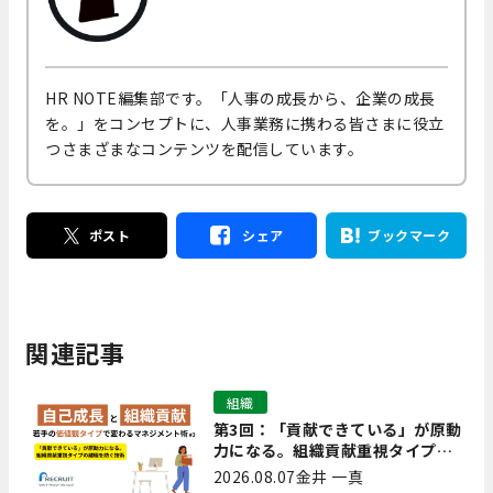
HR NOTE編集部です。「人事の成長から、企業の成長
を。」をコンセプトに、人事業務に携わる皆さまに役立
つさまざまなコンテンツを配信しています。
ポスト
シェア
ブックマーク
関連記事
組織
第3回：「貢献できている」が原動
力になる。組織貢献重視タイプの
離職を防ぐ技術
2026.08.07
金井 一真