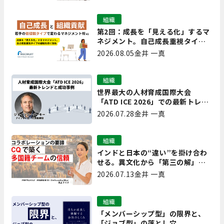
組織
第2回：成長を「見える化」するマ
ネジメント。自己成長重視タイプ
の離職を防ぐ技術
2026.08.05
金井 一真
組織
世界最大の人材育成国際大会
「ATD ICE 2026」での最新トレン
ドと成功事例｜「重要で実用的
2026.07.28
金井 一真
な、日本にも合う」ホットトピッ
クと人材育成ノウハウ
組織
インドと日本の“違い”を掛け合わ
せる。異文化から「第三の解」を
生み出す実践【現場を変えるCQ白
2026.07.13
金井 一真
書 第7回】
組織
「メンバーシップ型」の限界と、
「ジョブ型」の落とし穴