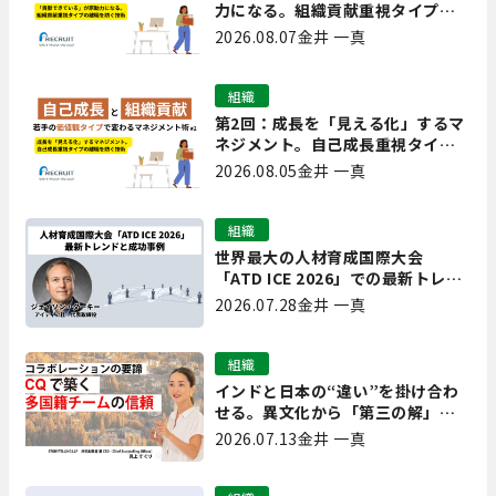
力になる。組織貢献重視タイプの
離職を防ぐ技術
2026.08.07
金井 一真
組織
第2回：成長を「見える化」するマ
ネジメント。自己成長重視タイプ
の離職を防ぐ技術
2026.08.05
金井 一真
組織
世界最大の人材育成国際大会
「ATD ICE 2026」での最新トレン
ドと成功事例｜「重要で実用的
2026.07.28
金井 一真
な、日本にも合う」ホットトピッ
クと人材育成ノウハウ
組織
インドと日本の“違い”を掛け合わ
せる。異文化から「第三の解」を
生み出す実践【現場を変えるCQ白
2026.07.13
金井 一真
書 第7回】