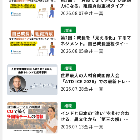
力になる。組織貢献重視タイプの
離職を防ぐ技術
2026.08.07
金井 一真
組織
第2回：成長を「見える化」するマ
ネジメント。自己成長重視タイプ
の離職を防ぐ技術
2026.08.05
金井 一真
組織
世界最大の人材育成国際大会
「ATD ICE 2026」での最新トレン
ドと成功事例｜「重要で実用的
2026.07.28
金井 一真
な、日本にも合う」ホットトピッ
クと人材育成ノウハウ
組織
インドと日本の“違い”を掛け合わ
せる。異文化から「第三の解」を
生み出す実践【現場を変えるCQ白
2026.07.13
金井 一真
書 第7回】