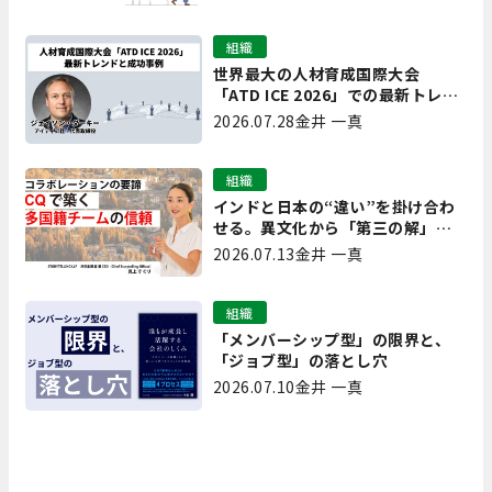
組織
世界最大の人材育成国際大会
「ATD ICE 2026」での最新トレン
ドと成功事例｜「重要で実用的
2026.07.28
金井 一真
な、日本にも合う」ホットトピッ
クと人材育成ノウハウ
組織
インドと日本の“違い”を掛け合わ
せる。異文化から「第三の解」を
生み出す実践【現場を変えるCQ白
2026.07.13
金井 一真
書 第7回】
組織
「メンバーシップ型」の限界と、
「ジョブ型」の落とし穴
2026.07.10
金井 一真