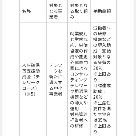
対象と
対象とな
名称
なる事
る取り組
補助金額
業者
み
労働者へ
就業規則
の研修
と労働協
機器など
約、労使
の導入助
協定の作
成：支給
成や変更
対象とな
外部専門
る経費の
人材確保
テレワ
家による
30％
等支援助
ークを
コンサル
※上限あ
成金（テ
新たに
ティング
り
レワーク
導入す
テレワー
目標達成
コース）
る中小
ク用通信
助成：
（※5）
事業者
機器など
20％
の導入や
※生産性
運用
要件を満
労務管理
たす場合
担当者へ
は35％
の研修
※上限あ
り