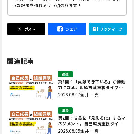
うな記事を作れるよう頑張ります！
ポスト
シェア
ブックマーク
関連記事
組織
第3回：「貢献できている」が原動
力になる。組織貢献重視タイプの
離職を防ぐ技術
2026.08.07
金井 一真
組織
第2回：成長を「見える化」するマ
ネジメント。自己成長重視タイプ
の離職を防ぐ技術
2026.08.05
金井 一真