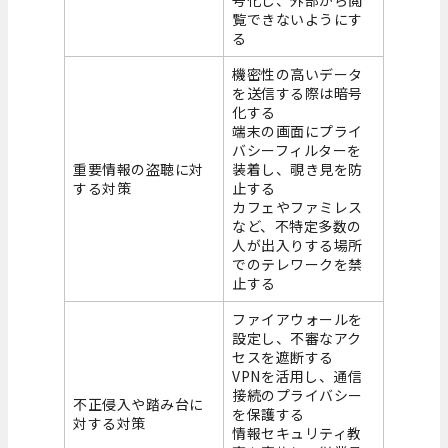
号化し、外部から閲
覧できないようにす
る
機密性の高いデータ
を送信する際は暗号
化する
端末の画面にプライ
バシーフィルターを
重要情報の盗聴に対
装着し、覗き見を防
する対策
止する
カフェやファミレス
など、不特定多数の
人が出入りする場所
でのテレワークを禁
止する
ファイアウォールを
設定し、不審なアク
セスを遮断する
VPNを活用し、通信
接続のプライバシー
不正侵入や踏み台に
を保護する
対する対策
情報セキュリティ教