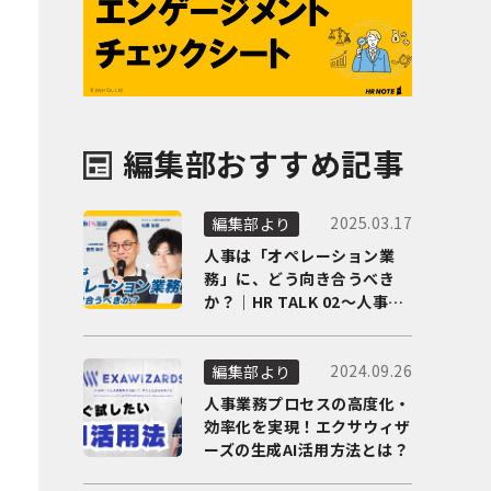
編集部おすすめ記事
2025.03.17
編集部より
人事は「オペレーション業
務」に、どう向き合うべき
か？｜HR TALK 02～人事DX
の最前線を徹底解剖～
2024.09.26
編集部より
人事業務プロセスの高度化・
効率化を実現！エクサウィザ
ーズの生成AI活用方法とは？