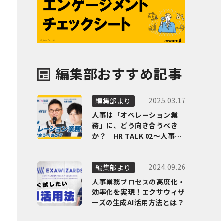
編集部おすすめ記事
2025.03.17
編集部より
人事は「オペレーション業
務」に、どう向き合うべき
か？｜HR TALK 02～人事DX
の最前線を徹底解剖～
2024.09.26
編集部より
人事業務プロセスの高度化・
効率化を実現！エクサウィザ
ーズの生成AI活用方法とは？