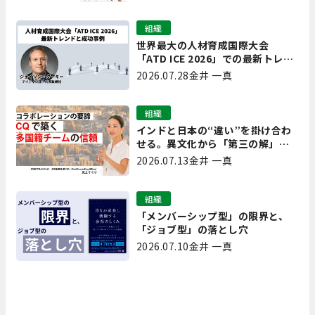
組織
世界最大の人材育成国際大会
「ATD ICE 2026」での最新トレン
ドと成功事例｜「重要で実用的
2026.07.28
金井 一真
な、日本にも合う」ホットトピッ
クと人材育成ノウハウ
組織
インドと日本の“違い”を掛け合わ
せる。異文化から「第三の解」を
生み出す実践【現場を変えるCQ白
2026.07.13
金井 一真
書 第7回】
組織
「メンバーシップ型」の限界と、
「ジョブ型」の落とし穴
2026.07.10
金井 一真