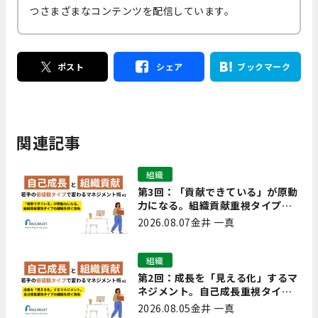
つさまざまなコンテンツを配信しています。
ポスト
シェア
ブックマーク
関連記事
組織
第3回：「貢献できている」が原動
力になる。組織貢献重視タイプの
離職を防ぐ技術
2026.08.07
金井 一真
組織
第2回：成長を「見える化」するマ
ネジメント。自己成長重視タイプ
の離職を防ぐ技術
2026.08.05
金井 一真