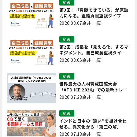
組織
第3回：「貢献できている」が原動
力になる。組織貢献重視タイプの
離職を防ぐ技術
2026.08.07
金井 一真
組織
第2回：成長を「見える化」するマ
ネジメント。自己成長重視タイプ
の離職を防ぐ技術
2026.08.05
金井 一真
組織
世界最大の人材育成国際大会
「ATD ICE 2026」での最新トレン
ドと成功事例｜「重要で実用的
2026.07.28
金井 一真
な、日本にも合う」ホットトピッ
クと人材育成ノウハウ
組織
インドと日本の“違い”を掛け合わ
せる。異文化から「第三の解」を
生み出す実践【現場を変えるCQ白
2026.07.13
金井 一真