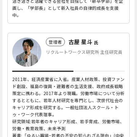
活き活きと活躍できる会社を目指して「新卒学部」を企
画し、「学部⻑」として新入社員の自律的成⻑を支援
中。
古屋 星斗
登壇者
氏
リクルートワークス研究所 主任研究員
2011年、経済産業省に入省。産業人材政策、投資ファン
ド創設、福島の復興・避難者の生活支援、政府成⻑戦略
策定に携わる。2017年より現職。労働市場について分析
するとともに、若年人材研究を専門とし、次世代社会の
キャリア形成を研究する。一般社団法人スクール・ト
ゥ・ワーク代表理事。
研究領域:若年者のキャリア形成、若手育成、労働市場、
労働・教育政策、未来予測
著書:「ゆるい職場−若者の不安の知られざる理由」(中央