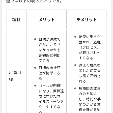
違いは以下の表のとおりです。
項目
メリット
デメリット
結果に重点が
目標が達成で
置かれ、過程
きたか、でき
（プロセス）
なかったかを
が軽視されや
客観的に判断
すくなる
できる
運よく成果を
目標の進捗管
出した従業員
定量目
理が簡単にな
も高く評価さ
る
標
れる
ゴールが明確
短期間の成果
になり、目標達
のみを追求
成に向けたマ
し、時間や手
イルストーンを
間のかかる業
立てやすくな
務を嫌がる従
る