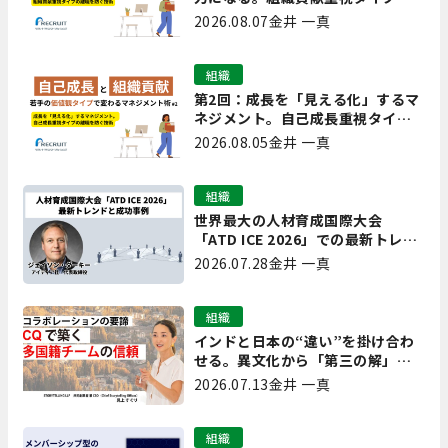
離職を防ぐ技術
2026.08.07
金井 一真
組織
第2回：成長を「見える化」するマ
ネジメント。自己成長重視タイプ
の離職を防ぐ技術
2026.08.05
金井 一真
組織
世界最大の人材育成国際大会
「ATD ICE 2026」での最新トレン
ドと成功事例｜「重要で実用的
2026.07.28
金井 一真
な、日本にも合う」ホットトピッ
クと人材育成ノウハウ
組織
インドと日本の“違い”を掛け合わ
せる。異文化から「第三の解」を
生み出す実践【現場を変えるCQ白
2026.07.13
金井 一真
書 第7回】
組織