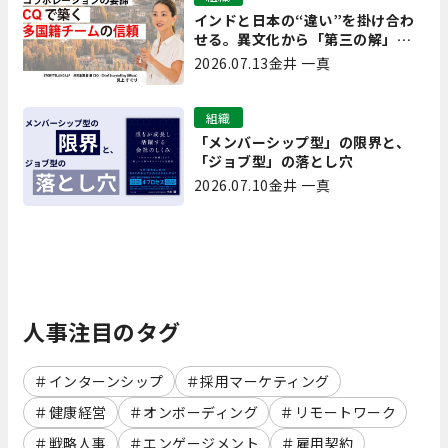
インドと日本の“違い”を掛け合わ
せる。異文化から「第三の解」を
生み出す実践【現場を変えるCQ白
2026.07.13
金井 一真
書 第7回】
組織
「メンバーシップ型」の限界と、
「ジョブ型」の落とし穴
2026.07.10
金井 一真
人事注目のタグ
インターンシップ
採用マーケティング
健康経営
オンボーディング
リモートワーク
戦略人事
エンゲージメント
雇用契約