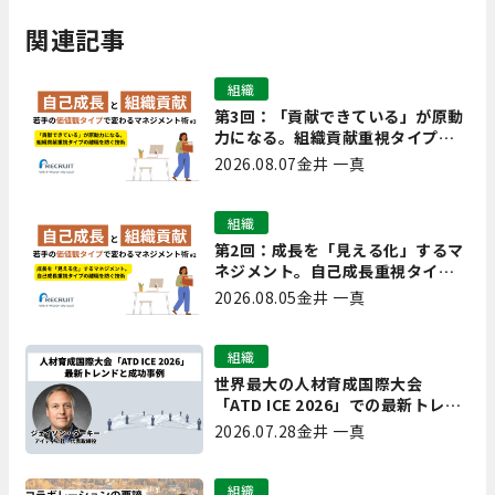
関連記事
組織
第3回：「貢献できている」が原動
力になる。組織貢献重視タイプの
離職を防ぐ技術
2026.08.07
金井 一真
組織
第2回：成長を「見える化」するマ
ネジメント。自己成長重視タイプ
の離職を防ぐ技術
2026.08.05
金井 一真
組織
世界最大の人材育成国際大会
「ATD ICE 2026」での最新トレン
ドと成功事例｜「重要で実用的
2026.07.28
金井 一真
な、日本にも合う」ホットトピッ
クと人材育成ノウハウ
組織