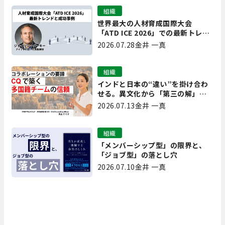
組織
世界最大の人材育成国際大会
「ATD ICE 2026」での最新トレン
ドと成功事例｜「重要で実用的
2026.07.28
金井 一真
な、日本にも合う」ホットトピッ
クと人材育成ノウハウ
組織
インドと日本の“違い”を掛け合わ
せる。異文化から「第三の解」を
生み出す実践【現場を変えるCQ白
2026.07.13
金井 一真
書 第7回】
組織
「メンバーシップ型」の限界と、
「ジョブ型」の落とし穴
2026.07.10
金井 一真