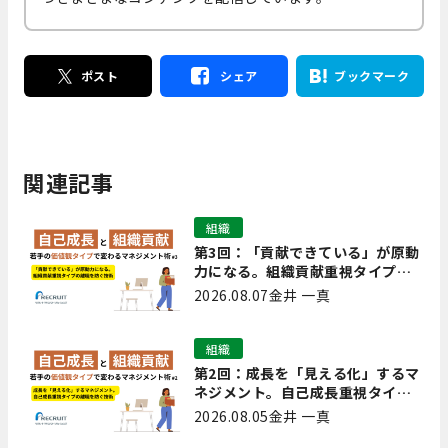
ポスト
シェア
ブックマーク
関連記事
組織
第3回：「貢献できている」が原動
力になる。組織貢献重視タイプの
離職を防ぐ技術
2026.08.07
金井 一真
組織
第2回：成長を「見える化」するマ
ネジメント。自己成長重視タイプ
の離職を防ぐ技術
2026.08.05
金井 一真