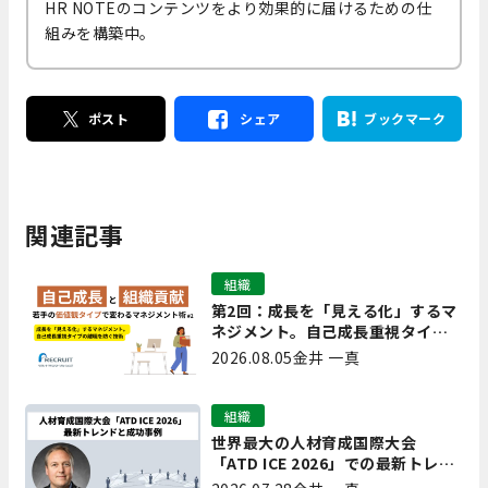
HR NOTEのコンテンツをより効果的に届けるための仕
組みを構築中。
ポスト
シェア
ブックマーク
関連記事
組織
第2回：成長を「見える化」するマ
ネジメント。自己成長重視タイプ
の離職を防ぐ技術
2026.08.05
金井 一真
組織
世界最大の人材育成国際大会
「ATD ICE 2026」での最新トレン
ドと成功事例｜「重要で実用的