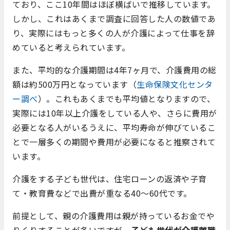
ており、ここ
10
年間はほぼ横ばいで推移しています。
しかし、これはあくまで調査に回答した人の数値であ
り、実際にはもっと多くの人が介護によって仕事を辞
めていると考えられています。
また、平均的な介護期間は
4
年
7
ヶ月で、介護費用の総
額は約
500
万円となっています（
生命保険文化センタ
ー調べ
）。これもあくまでも平均値となりますので、
実際には
10
年以上介護をしている人や、さらに費用が
必要となる人がいるうえに、平均寿命が伸びているこ
とで一層多くの期間や費用が必要になると推察されて
います。
介護をする子ども世代は、住宅ローンの返済や子育
て・教育費などで出費が重なる
40
〜
60
代です。
前提として、親の介護費用は親が持っているお金でや