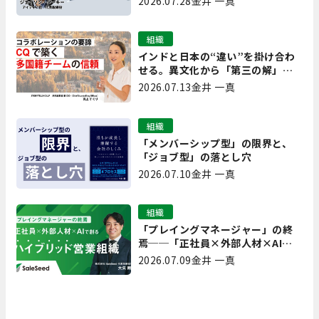
2026.07.28
金井 一真
な、日本にも合う」ホットトピッ
クと人材育成ノウハウ
組織
インドと日本の“違い”を掛け合わ
せる。異文化から「第三の解」を
生み出す実践【現場を変えるCQ白
2026.07.13
金井 一真
書 第7回】
組織
「メンバーシップ型」の限界と、
「ジョブ型」の落とし穴
2026.07.10
金井 一真
組織
「プレイングマネージャー」の終
焉──「正社員×外部人材×AI」
で創るハイブリッド営業組織
2026.07.09
金井 一真