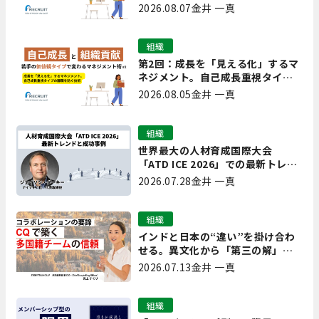
離職を防ぐ技術
2026.08.07
金井 一真
組織
第2回：成長を「見える化」するマ
ネジメント。自己成長重視タイプ
の離職を防ぐ技術
2026.08.05
金井 一真
組織
世界最大の人材育成国際大会
「ATD ICE 2026」での最新トレン
ドと成功事例｜「重要で実用的
2026.07.28
金井 一真
な、日本にも合う」ホットトピッ
クと人材育成ノウハウ
組織
インドと日本の“違い”を掛け合わ
せる。異文化から「第三の解」を
生み出す実践【現場を変えるCQ白
2026.07.13
金井 一真
書 第7回】
組織