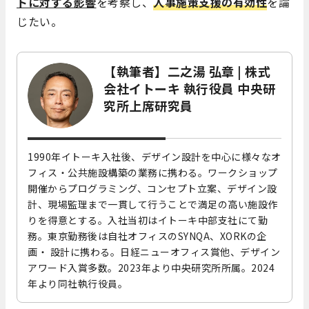
トに対する影響
を考察し、
人事施策支援の有効性
を論
じたい。
【執筆者】二之湯 弘章 | 株式
会社イトーキ 執行役員 中央研
究所上席研究員
1990年イトーキ入社後、デザイン設計を中心に様々なオ
フィス・公共施設構築の業務に携わる。ワークショップ
開催からプログラミング、コンセプト立案、デザイン設
計、現場監理まで一貫して行うことで満足の高い施設作
りを得意とする。入社当初はイトーキ中部支社にて勤
務。東京勤務後は自社オフィスのSYNQA、XORKの企
画・ 設計に携わる。日経ニューオフィス賞他、デザイン
アワード入賞多数。2023年より中央研究所所属。2024
年より同社執行役員。