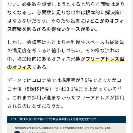
ない。必要数を設置しようとすると恐らく面積は足り
なくなるし、必要数に足りなければ根本的に解決策に
はならないだろう。そのため設置には
どこかのオフィ
ス面積を削らざるを得ないケースが多い
。
しかし、会議室はもとより福利厚生スペースも従業員
の満足度を考えると縮小しづらい。その様な流れの
中、増加傾向にあるオフィス形態が
フリーアドレス型
のオフィス
である。
データではコロナ前では採用率が7.9%であったがコ
ⅻ
ロナ後（5類移行後）では13.1%まで上がっている
。これまで採用が進まなかったフリーアドレスが採用
されるのはなぜだろうか。