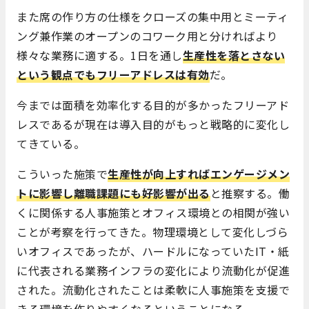
また席の作り方の仕様をクローズの集中用とミーティ
ング兼作業のオープンのコワーク用と分ければより
様々な業務に適する。1日を通し
生産性を落とさない
という観点でもフリーアドレスは有効
だ。
今までは面積を効率化する目的が多かったフリーアド
レスであるが現在は導入目的がもっと戦略的に変化し
てきている。
こういった施策で
生産性が向上すればエンゲージメン
トに影響し離職課題にも好影響が出る
と推察する。働
くに関係する人事施策とオフィス環境との相関が強い
ことが考察を行ってきた。物理環境として変化しづら
いオフィスであったが、ハードルになっていたIT・紙
に代表される業務インフラの変化により流動化が促進
された。流動化されたことは柔軟に人事施策を支援で
きる環境を作りやすくなるということになる。