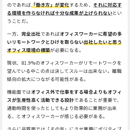
のであれば
「働き方」が変化
するため、
それに対応す
る環境を作らなければ十分な成果が上げられない
とい
うことだ。
一方、
完全出社
であれば
オフィスワーカーに希望の多
いリモートワークとひけを取らない
出社したいと思う
オフィス環境の構築
が必要になる。
現状、81.9%のオフィスワーカーがリモートワークを
望んでいる中この点は決してスルーは出来ない。離職
傾向の拡大につながる可能性がある。
機能面では
オフィス外で仕事をする場合よりもオフィ
スが生産性高く活動できる設計
であることが重要で、
通勤時間を使ったとしてもより効果的に業務が出来
る、とオフィスワーカーが感じる必要がある。
さらに品質面では「その気」にさせ業務にポジティブ