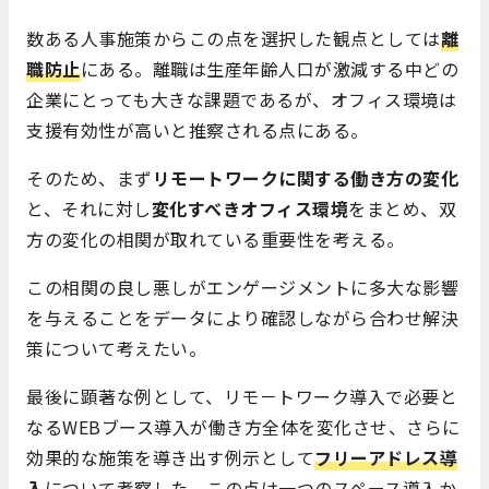
数ある人事施策からこの点を選択した観点としては
離
職防止
にある。離職は生産年齢人口が激減する中どの
企業にとっても大きな課題であるが、オフィス環境は
支援有効性が高いと推察される点にある。
そのため、まず
リモートワークに関する働き方の変化
と、それに対し
変化すべきオフィス環境
をまとめ、双
方の変化の相関が取れている重要性を考える。
この相関の良し悪しがエンゲージメントに多大な影響
を与えることをデータにより確認しながら合わせ解決
策について考えたい。
最後に顕著な例として、リモ－トワーク導入で必要と
なるWEBブース導入が働き方全体を変化させ、さらに
効果的な施策を導き出す例示として
フリーアドレス導
入
について考察した。この点は一つのスペース導入か