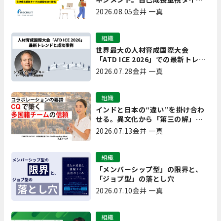
の離職を防ぐ技術
2026.08.05
金井 一真
組織
世界最大の人材育成国際大会
「ATD ICE 2026」での最新トレン
ドと成功事例｜「重要で実用的
2026.07.28
金井 一真
な、日本にも合う」ホットトピッ
クと人材育成ノウハウ
組織
インドと日本の“違い”を掛け合わ
せる。異文化から「第三の解」を
生み出す実践【現場を変えるCQ白
2026.07.13
金井 一真
書 第7回】
組織
「メンバーシップ型」の限界と、
「ジョブ型」の落とし穴
2026.07.10
金井 一真
組織