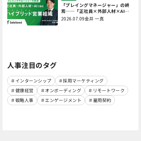
「プレイングマネージャー」の終
焉──「正社員×外部人材×AI」
で創るハイブリッド営業組織
2026.07.09
金井 一真
人事注目のタグ
インターンシップ
採用マーケティング
健康経営
オンボーディング
リモートワーク
戦略人事
エンゲージメント
雇用契約