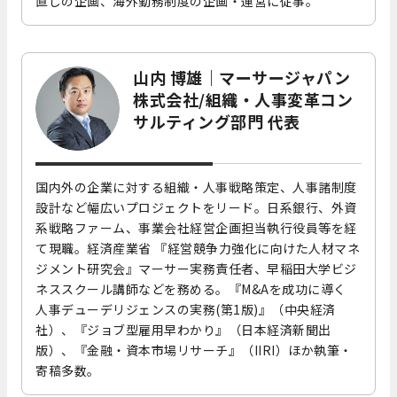
直しの企画、海外勤務制度の企画・運営に従事。
山内 博雄
｜マーサージャパン
株式会社/組織・人事変革コン
サルティング部門 代表
国内外の企業に対する組織・人事戦略策定、人事諸制度
設計など幅広いプロジェクトをリード。日系銀行、外資
系戦略ファーム、事業会社経営企画担当執行役員等を経
て現職。経済産業省 『経営競争力強化に向けた人材マネ
ジメント研究会』マーサー実務責任者、早稲田大学ビジ
ネススクール講師などを務める。『M&Aを成功に導く
人事デューデリジェンスの実務(第1版)』（中央経済
社）、『ジョブ型雇用早わかり』（日本経済新聞出
版）、『金融・資本市場リサーチ』（IIRI）ほか執筆・
寄稿多数。