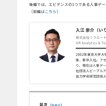
後編では、エビデンスの1つである人事デ
（前編は
こちら
）
入江 崇介（い
株式会社リクルー
HR Analytics & T
2002年東京大学
後、新卒入社。ア
り、現在は人事デ
社団法人ピープルア
協力学術研究団体
目次
[
]
非表示