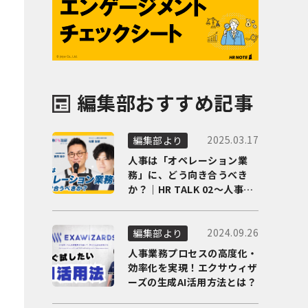
編集部おすすめ記事
2025.03.17
編集部より
人事は「オペレーション業
務」に、どう向き合うべき
か？｜HR TALK 02～人事DX
の最前線を徹底解剖～
2024.09.26
編集部より
人事業務プロセスの高度化・
効率化を実現！エクサウィザ
ーズの生成AI活用方法とは？