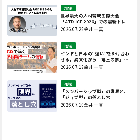
組織
世界最大の人材育成国際大会
「ATD ICE 2026」での最新トレン
ドと成功事例｜「重要で実用的
2026.07.28
金井 一真
な、日本にも合う」ホットトピッ
クと人材育成ノウハウ
組織
インドと日本の“違い”を掛け合わ
せる。異文化から「第三の解」を
生み出す実践【現場を変えるCQ白
2026.07.13
金井 一真
書 第7回】
組織
「メンバーシップ型」の限界と、
「ジョブ型」の落とし穴
2026.07.10
金井 一真