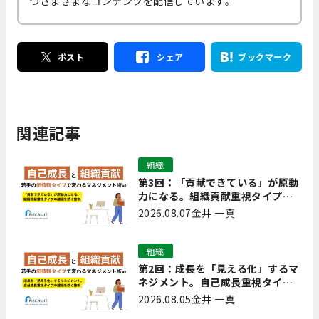
つさまざまなコンテンツを配信しています。
ポスト
シェア
ブックマーク
関連記事
組織
第3回：「貢献できている」が原動
力になる。組織貢献重視タイプの
離職を防ぐ技術
2026.08.07
金井 一真
組織
第2回：成長を「見える化」するマ
ネジメント。自己成長重視タイプ
の離職を防ぐ技術
2026.08.05
金井 一真