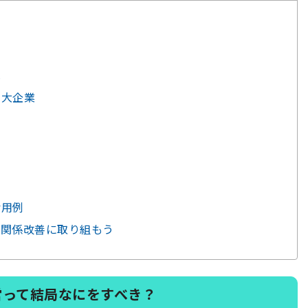
は
の大企業
活用例
間関係改善に取り組もう
営って結局なにをすべき？