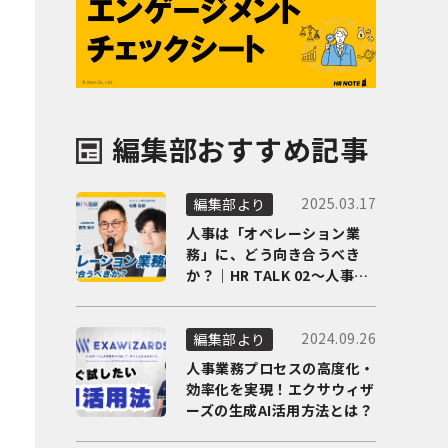
編集部おすすめ記事
2025.03.17
編集部より
人事は「オペレーション業
務」に、どう向き合うべき
か？｜HR TALK 02～人事DX
の最前線を徹底解剖～
2024.09.26
編集部より
人事業務プロセスの高度化・
効率化を実現！エクサウィザ
ーズの生成AI活用方法とは？