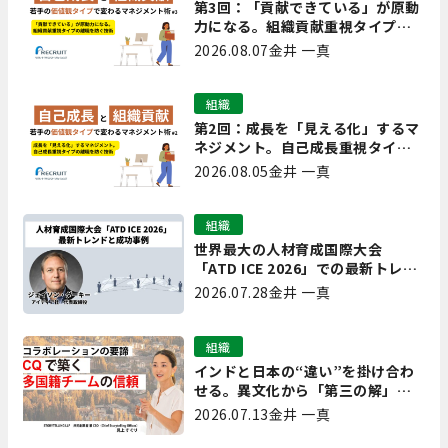
第3回：「貢献できている」が原動
力になる。組織貢献重視タイプの
離職を防ぐ技術
2026.08.07
金井 一真
組織
第2回：成長を「見える化」するマ
ネジメント。自己成長重視タイプ
の離職を防ぐ技術
2026.08.05
金井 一真
組織
世界最大の人材育成国際大会
「ATD ICE 2026」での最新トレン
ドと成功事例｜「重要で実用的
2026.07.28
金井 一真
な、日本にも合う」ホットトピッ
クと人材育成ノウハウ
組織
インドと日本の“違い”を掛け合わ
せる。異文化から「第三の解」を
生み出す実践【現場を変えるCQ白
2026.07.13
金井 一真
書 第7回】