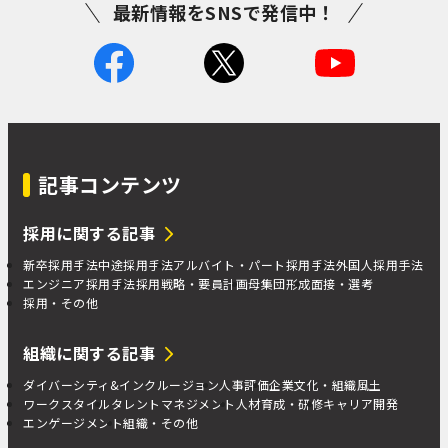
最新情報をSNSで発信中！
記事コンテンツ
採用に関する記事
新卒採用手法
中途採用手法
アルバイト・パート採用手法
外国人採用手法
エンジニア採用手法
採用戦略・要員計画
母集団形成
面接・選考
採用・その他
組織に関する記事
ダイバーシティ&インクルージョン
人事評価
企業文化・組織風土
ワークスタイル
タレントマネジメント
人材育成・研修
キャリア開発
エンゲージメント
組織・その他