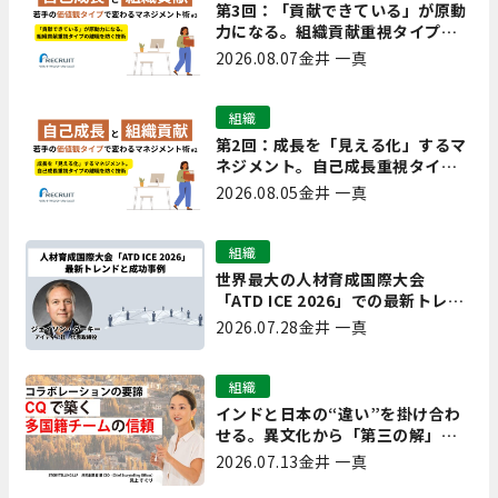
第3回：「貢献できている」が原動
力になる。組織貢献重視タイプの
離職を防ぐ技術
2026.08.07
金井 一真
組織
第2回：成長を「見える化」するマ
ネジメント。自己成長重視タイプ
の離職を防ぐ技術
2026.08.05
金井 一真
組織
世界最大の人材育成国際大会
「ATD ICE 2026」での最新トレン
ドと成功事例｜「重要で実用的
2026.07.28
金井 一真
な、日本にも合う」ホットトピッ
クと人材育成ノウハウ
組織
インドと日本の“違い”を掛け合わ
せる。異文化から「第三の解」を
生み出す実践【現場を変えるCQ白
2026.07.13
金井 一真
書 第7回】