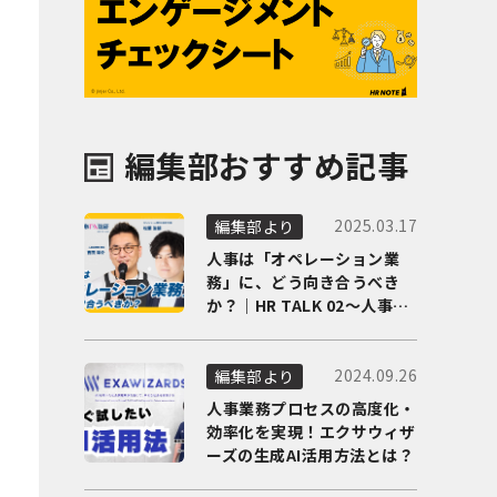
編集部おすすめ記事
2025.03.17
編集部より
人事は「オペレーション業
務」に、どう向き合うべき
か？｜HR TALK 02～人事DX
の最前線を徹底解剖～
2024.09.26
編集部より
人事業務プロセスの高度化・
効率化を実現！エクサウィザ
ーズの生成AI活用方法とは？