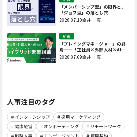
「メンバーシップ型」の限界と、
「ジョブ型」の落とし穴
2026.07.10
金井 一真
組織
「プレイングマネージャー」の終
焉──「正社員×外部人材×AI」
で創るハイブリッド営業組織
2026.07.09
金井 一真
人事注目のタグ
インターンシップ
採用マーケティング
健康経営
オンボーディング
リモートワーク
戦略人事
エンゲージメント
雇用契約