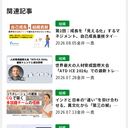
関連記事
組織
第2回：成長を「見える化」するマ
ネジメント。自己成長重視タイプ
の離職を防ぐ技術
2026.08.05
金井 一真
組織
世界最大の人材育成国際大会
「ATD ICE 2026」での最新トレン
ドと成功事例｜「重要で実用的
2026.07.28
金井 一真
な、日本にも合う」ホットトピッ
クと人材育成ノウハウ
組織
インドと日本の“違い”を掛け合わ
せる。異文化から「第三の解」を
生み出す実践【現場を変えるCQ白
2026.07.13
金井 一真
書 第7回】
組織