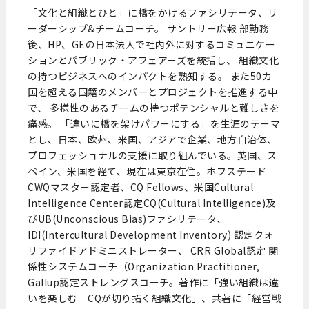
「文化と組織とひと」に橋をかけるファシリテータ、リ
ーダーシップ&チームコーチ。 サントリー広報 部勤務
後、HP、GEの日本法人で社内外に対するコミュニケー
ションとパブリック・アフェアーズを統括し、 組織文化
の持つビジネスへのインパクトを熟知する。 また50カ
国を超える国籍のメンバーとプロジェクトを推進する中
で、 多様性のあるチームの持つポテンシャルと難しさを
痛感。 「違いに橋を架けパワーにする」を生涯のテーマ
とし、日本、欧州、米国、アジアで企業、地方自治体、
プロフェッショナルの支援に取り組んでいる。英国、ス
ペイン、米国を経て、現在は東京在住。ホフステード
CWQマスター認定者、CQ Fellows、米国Cultural
Intelligence Center認定CQ(Cultural Intelligence)及
びUB(Unconscious Bias)ファシリテータ、
IDI(Intercultural Development Inventory) 認定クォ
リファイドアドミニストレーター、 CRR Global認定 関
係性システムコーチ（Organization Practitioner,
Gallup認定ストレングスコーチ。著作に「強い組織は違
いを楽しむ CQが切り拓く組織文化」、共著に「経営戦