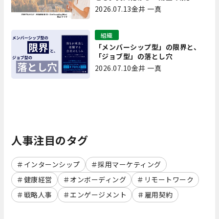
生み出す実践【現場を変えるCQ白
2026.07.13
金井 一真
書 第7回】
組織
「メンバーシップ型」の限界と、
「ジョブ型」の落とし穴
2026.07.10
金井 一真
人事注目のタグ
インターンシップ
採用マーケティング
健康経営
オンボーディング
リモートワーク
戦略人事
エンゲージメント
雇用契約