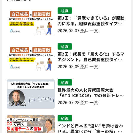
組織
第3回：「貢献できている」が原動
力になる。組織貢献重視タイプの
離職を防ぐ技術
2026.08.07
金井 一真
組織
第2回：成長を「見える化」するマ
ネジメント。自己成長重視タイプ
の離職を防ぐ技術
2026.08.05
金井 一真
組織
世界最大の人材育成国際大会
「ATD ICE 2026」での最新トレン
ドと成功事例｜「重要で実用的
2026.07.28
金井 一真
な、日本にも合う」ホットトピッ
クと人材育成ノウハウ
組織
インドと日本の“違い”を掛け合わ
せる。異文化から「第三の解」を