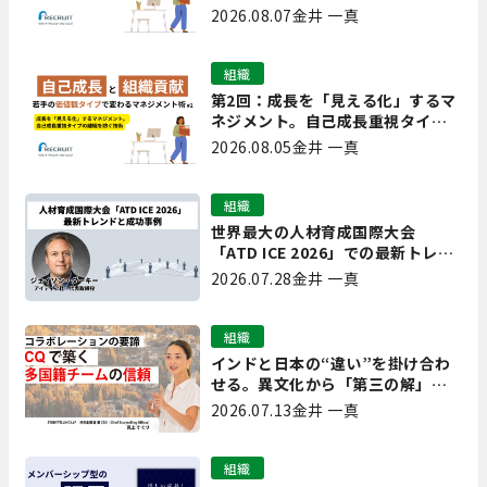
離職を防ぐ技術
2026.08.07
金井 一真
組織
第2回：成長を「見える化」するマ
ネジメント。自己成長重視タイプ
の離職を防ぐ技術
2026.08.05
金井 一真
組織
世界最大の人材育成国際大会
「ATD ICE 2026」での最新トレン
ドと成功事例｜「重要で実用的
2026.07.28
金井 一真
な、日本にも合う」ホットトピッ
クと人材育成ノウハウ
組織
インドと日本の“違い”を掛け合わ
せる。異文化から「第三の解」を
生み出す実践【現場を変えるCQ白
2026.07.13
金井 一真
書 第7回】
組織