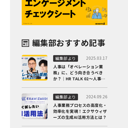
編集部おすすめ記事
2025.03.17
編集部より
人事は「オペレーション業
務」に、どう向き合うべき
か？｜HR TALK 02～人事DX
の最前線を徹底解剖～
2024.09.26
編集部より
人事業務プロセスの高度化・
効率化を実現！エクサウィザ
ーズの生成AI活用方法とは？