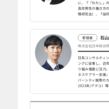
に、『「わたし」
高年男性の働き方
情研究会）、『協
石山
寄稿者
株式会社日本総合研
日系コンサルティ
ングに従事し、近
り組み推進に注力
ネスケアラー支援」
バーシティ施策のカギ
2023年/アデコ）