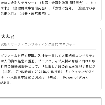
のための金融リテラシー』（共著・金融財政事情研究会）、『中
の未来』（金融財政事情研究会）、『女性と定年』（金融財政事
同労働入門』（共著・経営書院）。
 大志
氏
究所リサーチ・コンサルティング部門 マネジャー
ングファームを経て現職。入社後一貫して人事組織コンサルティ
年は人的資本経営の推進、プロアクティブ人材の育成に向けた取
。近時の執筆記事等として、「仕事と介護の両立を実現するビジ
（共著、『労政時報』2024年/労務行政）「エクイティがダイ
－〜人的資本経営とDE&I」（共著、「Power of Work－
等がある。