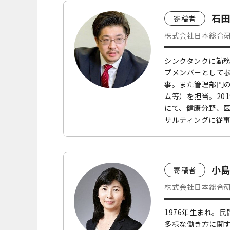
石田
寄稿者
株式会社日本総合研
シンクタンクに勤務
プメンバーとして
事。また管理部門
ム等）を担当。20
にて、健康分野、
サルティングに従
小島
寄稿者
株式会社日本総合研
1976年生まれ。
多様な働き方に関