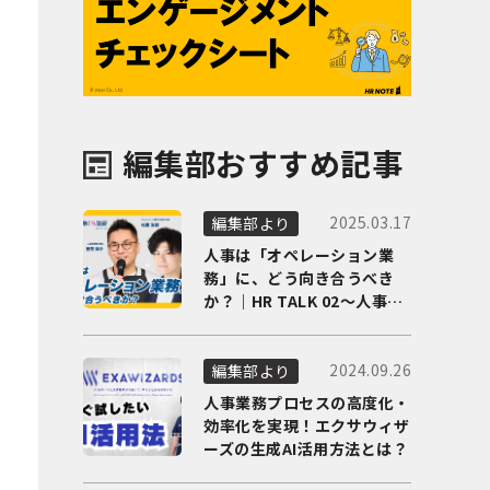
編集部おすすめ記事
2025.03.17
編集部より
人事は「オペレーション業
務」に、どう向き合うべき
か？｜HR TALK 02～人事DX
の最前線を徹底解剖～
2024.09.26
編集部より
人事業務プロセスの高度化・
効率化を実現！エクサウィザ
ーズの生成AI活用方法とは？