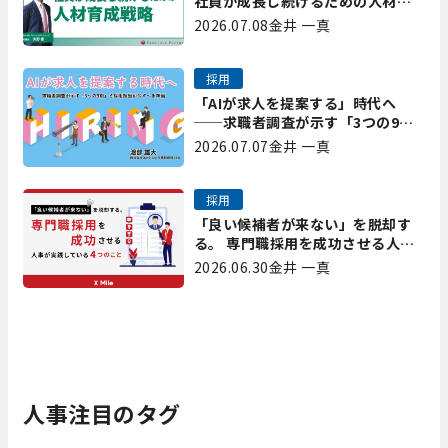
社員が成長し続けるための人材育
成戦略｜プレシャスパートナーズ
2026.07.08
金井 一真
矢野
採用
「AIが求人を提案する」時代へ
──求職者調査が示す「3つの9
割」と、採用担当が今すべき準備
2026.07.07
金井 一真
採用
「良い候補者が来ない」を脱却す
る。 専門職採用を成功させる人事
が実践している4つのこと
2026.06.30
金井 一真
人事注目のタグ