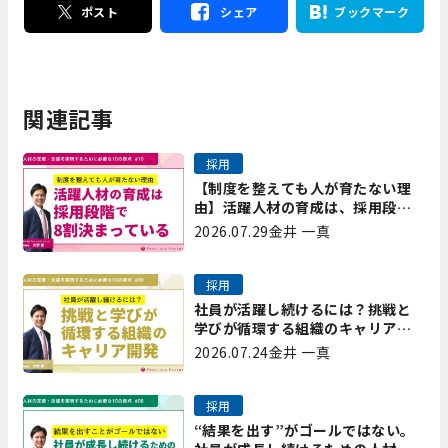
ポスト
シェア
ブックマーク
関連記事
採用
【制度を整えても人が育たない理
由】活躍人材の育成は、採用段階
で8割決まっている｜プレシャスパ
2026.07.29
金井 一真
ートナーズ矢野
採用
社員が活躍し続けるには？挑戦と
学びが循環する組織のキャリア開
発｜プレシャスパートナーズ矢野
2026.07.24
金井 一真
採用
“結果を出す”がゴールではない。