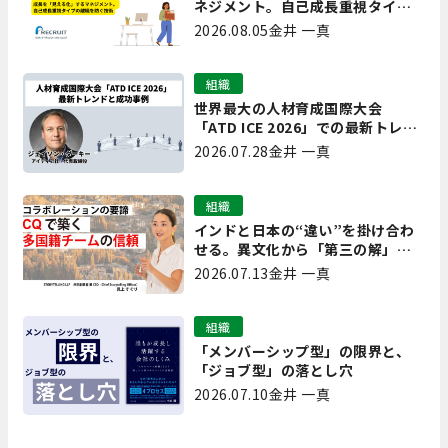
ネジメント。自己成長重視タイプ
の離職を防ぐ技術
2026.08.05
金井 一真
組織
世界最大の人材育成国際大会
「ATD ICE 2026」での最新トレン
ドと成功事例｜「重要で実用的
2026.07.28
金井 一真
な、日本にも合う」ホットトピッ
クと人材育成ノウハウ
組織
インドと日本の“違い”を掛け合わ
せる。異文化から「第三の解」を
生み出す実践【現場を変えるCQ白
2026.07.13
金井 一真
書 第7回】
組織
「メンバーシップ型」の限界と、
「ジョブ型」の落とし穴
2026.07.10
金井 一真