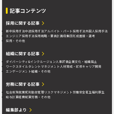
記事コンテンツ
採用に関する記事
新卒採用手法
中途採用手法
アルバイト・パート採用手法
外国人採用手法
エンジニア採用手法
採用戦略・要員計画
母集団形成
面接・選考
採用・その他
組織に関する記事
ダイバーシティ&インクルージョン
人事評価
企業文化・組織風土
ワークスタイル
タレントマネジメント
人材育成・研修
キャリア開発
エンゲージメント
組織・その他
労務に関する記事
社会保険
就業規則
勤怠管理
リスクマネジメント
労働安全衛生
福利厚生
給与計算
経費精算
労務・その他
編集部より