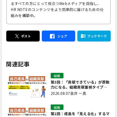
るすべての方にとって役立つWebメディアを目指し、
HR NOTEのコンテンツをより効果的に届けるための仕
組みを構築中。
ポスト
シェア
ブックマーク
関連記事
組織
第3回：「貢献できている」が原動
力になる。組織貢献重視タイプの
離職を防ぐ技術
2026.08.07
金井 一真
組織
第2回：成長を「見える化」するマ