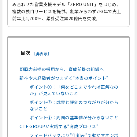
み合わせた営業支援モデル「ZERO UNIT」をはじめ、
複数の独自サービスを提供。創業からわずか3年で売上
前年比1,700％、累計受注額20億円を突破。
目次
[
]
非表示
即戦力前提の採用から、育成前提の組織へ
新卒や未経験者がつまずく“本当のポイント”
ポイント①：「何をどこまでやれば正解なの
か」が見えていないこと
ポイント②：成果と評価のつながりが分から
ないこと
ポイント③：周囲の基準値が分からないこと
CTF GROUPが実践する“育成プロセス”
フィードバックより“仕組み”で動かすオンボ