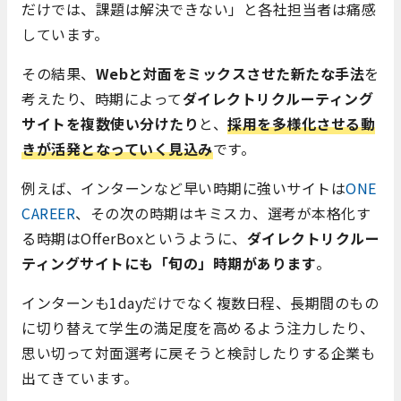
だけでは、課題は解決できない」と各社担当者は痛感
しています。
その結果、
Webと対面をミックスさせた新たな手法
を
考えたり、時期によって
ダイレクトリクルーティング
サイトを複数使い分けたり
と、
採用を多様化させる動
きが活発となっていく見込み
です。
例えば、インターンなど早い時期に強いサイトは
ONE
CAREER
、その次の時期はキミスカ、選考が本格化す
る時期はOfferBoxというように、
ダイレクトリクルー
ティングサイトにも「旬の」時期があります
。
インターンも1dayだけでなく複数日程、長期間のもの
に切り替えて学生の満足度を高めるよう注力したり、
思い切って対面選考に戻そうと検討したりする企業も
出てきています。