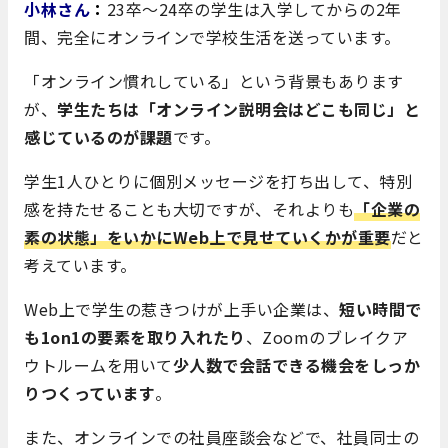
小林さん
：
23卒～24卒の学生は入学してからの2年
間、完全にオンラインで学校生活を送っています。
「オンライン慣れしている」という背景もあります
が、
学生たちは「オンライン説明会はどこも同じ」と
感じているのが課題
です。
学生1人ひとりに個別メッセージを打ち出して、特別
感を持たせることも大切ですが、それよりも
「企業の
素の状態」をいかにWeb上で見せていくかが重要
だと
考えています。
Web上で学生の惹きつけが上手い企業は、
短い時間で
も1on1の要素を取り入れたり
、Zoomのブレイクア
ウトルームを用いて
少人数で会話できる機会をしっか
りつくっています
。
また、オンラインでの社員座談会などで、社員同士の