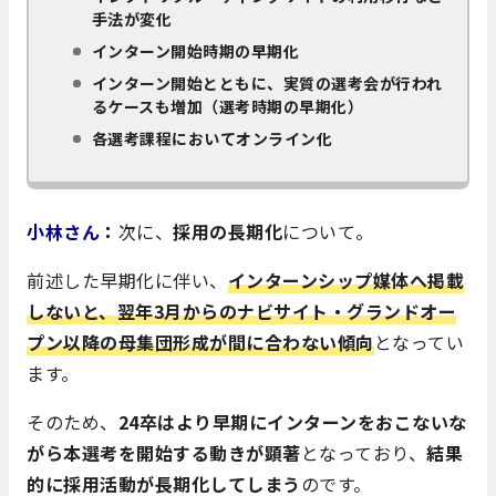
手法が変化
インターン開始時期の早期化
インターン開始とともに、実質の選考会が行われ
るケースも増加（選考時期の早期化）
各選考課程においてオンライン化
小林さん
：
次に、
採用の長期化
について。
前述した早期化に伴い、
インターンシップ媒体へ掲載
しないと、翌年
3月からのナビサイト・グランドオー
プン以降の母集団形成が間に合わない傾向
となってい
ます。
そのため、
24卒はより早期にインターンをおこないな
がら本選考を開始する動きが顕著
となっており、
結果
的に採用活動が長期化してしまう
のです。