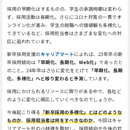
採用の早期化はするものの、学生の承諾時期は変わら
ず、採用活動は長期化。さらにコロナ対策の一貫でオ
ンライン化が進み、学生の就職への価値観も多様化し
てきているなど、採用担当者はさまざまな変化への対
応に追われています。
新卒採用支援の
キャリアマート
によれば、23年卒の新
卒採用傾向は
「早期化、長期化、Web化」
であったと
のこと。
24年卒はさらに変化をとげて
「早期化、長期
化、多様化」へと移り変わると予測
しています。
採用にかけられるリソースに限りがある中で、各社ど
のように変化に順応していくべきなのでしょうか。
今後起こり得る
「新卒採用の多様化」とはどのような
ものか
、
採用担当者は何をすべきなのか
。今回はキャ
リアマート社の小林様を取材し、採用傾向や今後の対