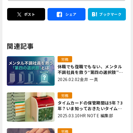
ポスト
シェア
ブックマーク
関連記事
労務
休職でも復職でもない、メンタル
不調社員を救う“第四の選択肢”と
は｜全国障害年金パートナーズ 宮
2026.02.02
金井 一真
里
労務
タイムカードの保管期間は5年？3
年？いま知っておきたいタイムカ
ード保管方法
2025.03.10
HR NOTE 編集部
労務