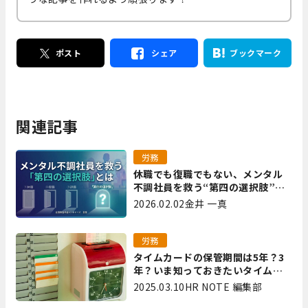
ポスト
シェア
ブックマーク
関連記事
労務
休職でも復職でもない、メンタル
不調社員を救う“第四の選択肢”と
は｜全国障害年金パートナーズ 宮
2026.02.02
金井 一真
里
労務
タイムカードの保管期間は5年？3
年？いま知っておきたいタイムカ
ード保管方法
2025.03.10
HR NOTE 編集部