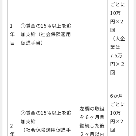
ごとに
10万
円×2
1
①賃金の15％以上を追
回
年
加支給（社会保険適用
（大企
目
促進手当）
業は
7.5万
円×２
回
6か月
ごとに
左欄の取組
②賃金の15％以上を追
10万
を６ヶ月間
加支給
円×2
2
継続した後
（社会保険適用促進手
回
年
２ヶ月以内