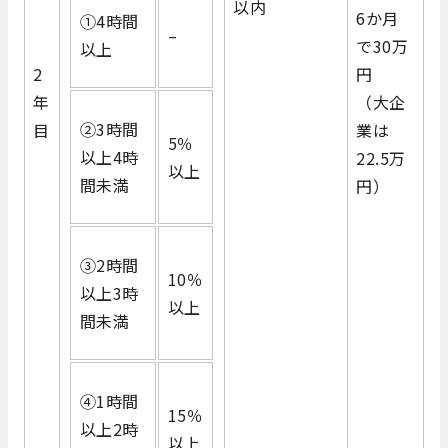
以内
6か月
①4時間
–
で30万
以上
2
円
年
（大企
②3時間
目
業は
5％
以上4時
22.5万
以上
間未満
円）
③2時間
10％
以上3時
以上
間未満
④1時間
15％
以上2時
以上