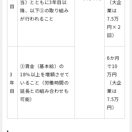
当）とともに3年目以
（大企
目
降、以下③の取り組み
業は
が行われること
7.5万
円×２
回）
6か月
③賃金（基本給）の
で10
3
18％以上を増額させて
万円
年
いること（労働時間の
（大企
目
延長との組み合わせも
業は
可能）
7.5万
円）