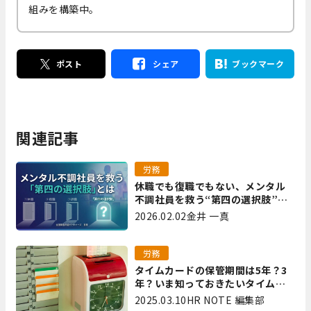
組みを構築中。
ポスト
シェア
ブックマーク
関連記事
労務
休職でも復職でもない、メンタル
不調社員を救う“第四の選択肢”と
は｜全国障害年金パートナーズ 宮
2026.02.02
金井 一真
里
労務
タイムカードの保管期間は5年？3
年？いま知っておきたいタイムカ
ード保管方法
2025.03.10
HR NOTE 編集部