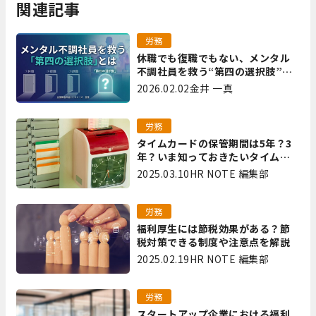
関連記事
労務
休職でも復職でもない、メンタル
不調社員を救う“第四の選択肢”と
は｜全国障害年金パートナーズ 宮
2026.02.02
金井 一真
里
労務
タイムカードの保管期間は5年？3
年？いま知っておきたいタイムカ
ード保管方法
2025.03.10
HR NOTE 編集部
労務
福利厚生には節税効果がある？節
税対策できる制度や注意点を解説
2025.02.19
HR NOTE 編集部
労務
スタートアップ企業における福利