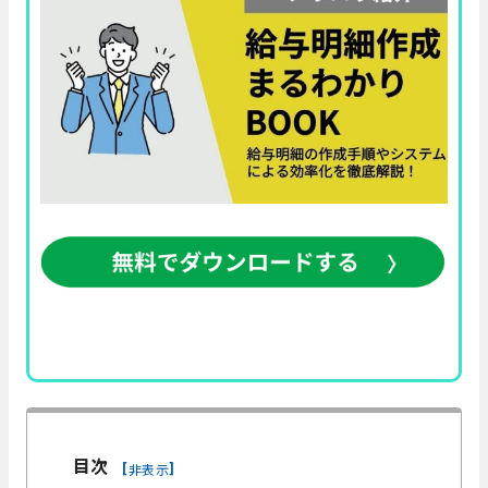
目次
[
]
非表示