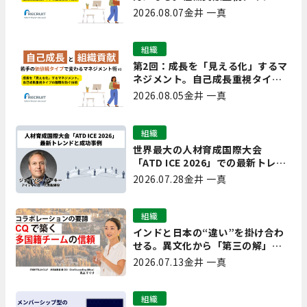
離職を防ぐ技術
2026.08.07
金井 一真
組織
第2回：成長を「見える化」するマ
ネジメント。自己成長重視タイプ
の離職を防ぐ技術
2026.08.05
金井 一真
組織
世界最大の人材育成国際大会
「ATD ICE 2026」での最新トレン
ドと成功事例｜「重要で実用的
2026.07.28
金井 一真
な、日本にも合う」ホットトピッ
クと人材育成ノウハウ
組織
インドと日本の“違い”を掛け合わ
せる。異文化から「第三の解」を
生み出す実践【現場を変えるCQ白
2026.07.13
金井 一真
書 第7回】
組織