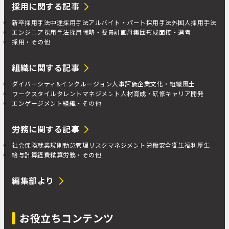
採用に関する記事
新卒採用手法
中途採用手法
アルバイト・パート採用手法
外国人採用手法
エンジニア採用手法
採用戦略・要員計画
母集団形成
面接・選考
採用・その他
組織に関する記事
ダイバーシティ&インクルージョン
人事評価
企業文化・組織風土
ワークスタイル
タレントマネジメント
人材育成・研修
キャリア開発
エンゲージメント
組織・その他
労務に関する記事
社会保険
就業規則
勤怠管理
リスクマネジメント
労働安全衛生
福利厚生
給与計算
経費精算
労務・その他
編集部より
お役立ちコンテンツ