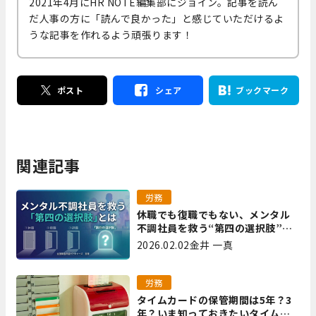
2021年4月にHR NOTE編集部にジョイン。記事を読ん
だ人事の方に「読んで良かった」と感じていただけるよ
うな記事を作れるよう頑張ります！
ポスト
シェア
ブックマーク
関連記事
労務
休職でも復職でもない、メンタル
不調社員を救う“第四の選択肢”と
は｜全国障害年金パートナーズ 宮
2026.02.02
金井 一真
里
労務
タイムカードの保管期間は5年？3
年？いま知っておきたいタイムカ