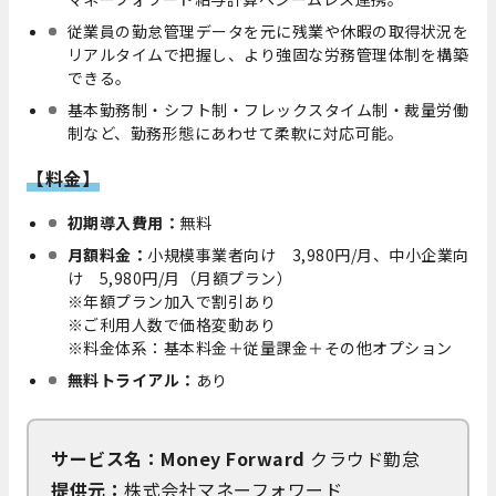
従業員の勤怠管理データを元に残業や休暇の取得状況を
リアルタイムで把握し、より強固な労務管理体制を構築
できる。
基本勤務制・シフト制・フレックスタイム制・裁量労働
制など、勤務形態にあわせて柔軟に対応可能。
【料金】
初期導入費用：
無料
月額料金：
小規模事業者向け 3,980円/月、中小企業向
け 5,980円/月（月額プラン）
※年額プラン加入で割引あり
※ご利用人数で価格変動あり
※料金体系：基本料金＋従量課金＋その他オプション
無料トライアル：
あり
サービス名：Money Forward
クラウド勤怠
提供元：
株式会社マネーフォワード