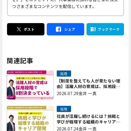
つさまざまなコンテンツを配信しています。
ポスト
シェア
ブックマーク
関連記事
採用
【制度を整えても人が育たない理
由】活躍人材の育成は、採用段階
で8割決まっている｜プレシャスパ
2026.07.29
金井 一真
ートナーズ矢野
採用
社員が活躍し続けるには？挑戦と
学びが循環する組織のキャリア開
発｜プレシャスパートナーズ矢野
2026.07.24
金井 一真