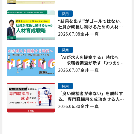
採用
“結果を出す”がゴールではない。
社員が成長し続けるための人材育
成戦略｜プレシャスパートナーズ
2026.07.08
金井 一真
矢野
採用
「AIが求人を提案する」時代へ
──求職者調査が示す「3つの9
割」と、採用担当が今すべき準備
2026.07.07
金井 一真
採用
「良い候補者が来ない」を脱却す
る。 専門職採用を成功させる人事
が実践している4つのこと
2026.06.30
金井 一真