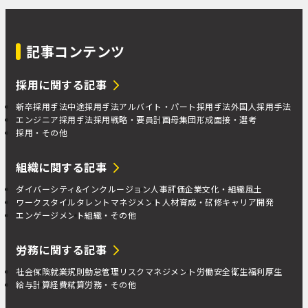
記事コンテンツ
採用に関する記事
新卒採用手法
中途採用手法
アルバイト・パート採用手法
外国人採用手法
エンジニア採用手法
採用戦略・要員計画
母集団形成
面接・選考
採用・その他
組織に関する記事
ダイバーシティ&インクルージョン
人事評価
企業文化・組織風土
ワークスタイル
タレントマネジメント
人材育成・研修
キャリア開発
エンゲージメント
組織・その他
労務に関する記事
社会保険
就業規則
勤怠管理
リスクマネジメント
労働安全衛生
福利厚生
給与計算
経費精算
労務・その他